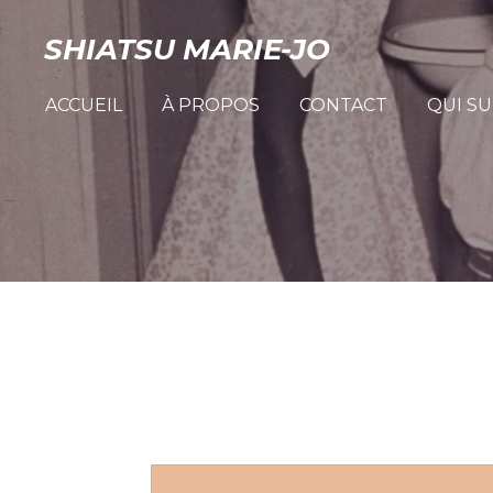
Passer
SHIATSU MARIE-JO
au
ACCUEIL
À PROPOS
CONTACT
QUI SU
contenu
principal